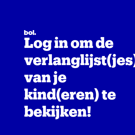
Log in om de
verlanglijst(jes
van je
kind(eren) te
bekijken!